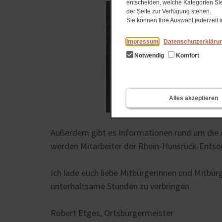
entscheiden, welche Kategorien Sie
der Seite zur Verfügung stehen.
Sie können Ihre Auswahl jederzeit
Impressum
Datenschutzerkläru
Notwendig
Komfort
Alles akzeptieren
Außerdem gibt es Informationen rund um die A
werden Mitarbeiter der Rhein-Hunsrück-Entso
Ich lade euch liebe Mitbürgerinnen und Mitbür
unterhaltsame Stunden zu verbringen.
Robert Etges, Ortsbürgermeister