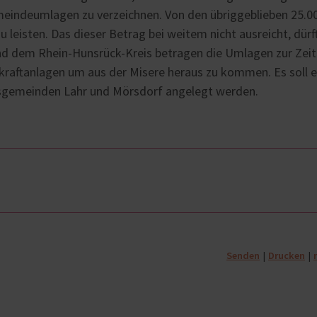
meindeumlagen zu verzeichnen. Von den übriggeblieben 25.00
zu leisten. Das dieser Betrag bei weitem nicht ausreicht, dürf
 und dem Rhein-Hunsrück-Kreis betragen die Umlagen zur Zei
ndkraftanlagen um aus der Misere heraus zu kommen. Es soll e
emeinden Lahr und Mörsdorf angelegt werden.
Senden
Drucken