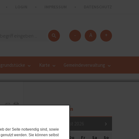
LOGIN
IMPRESSUM
DATENSCHUTZ
-
A
+
grundstücke
Karte
Gemeindeverwaltung
Veranstaltungen
August 2026
eb der Seite notwendig sind, sowie
e genutzt werden. Sie können selbst
Mo
Di
Mi
Do
Fr
Sa
So