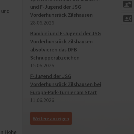
contact_mail
und F-Jugend der JSG
3 und
Vorderhunsrück Zilshausen
contact_phone
28.​06.​2026
Bambini und F-Jugend der JSG
Vorderhunsrück Zilshausen
absolvieren das DFB-
Schnupperabzeichen
15.​06.​2026
F-Jugend der JSG
Vorderhunsrück Zilshausen bei
Europa-Park-Turnier am Start
11.​06.​2026
[
]
 in Höhe