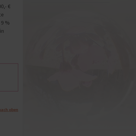
0,- €
te
t 9 %
in
nach oben