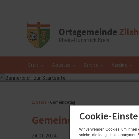
Start
Aktuelles
Service
Vereine
Start
Gemeindetag
Cookie-Einste
Gemeindetag
Wir verwenden Cookies, um Ihnen ei
24.​01.​2014
solche, die lediglich zu anonymen S