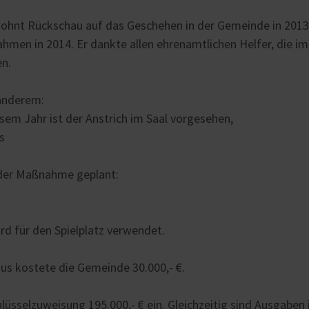
wohnt Rückschau auf das Geschehen in der Gemeinde in 201
hmen in 2014. Er dankte allen ehrenamtlichen Helfer, die im
en.
 anderem:
esem Jahr ist der Anstrich im Saal vorgesehen,
s
g der Maßnahme geplant:
rd für den Spielplatz verwendet.
s kostete die Gemeinde 30.000,- €.
sselzuweisung 195.000,- € ein. Gleichzeitig sind Ausgaben