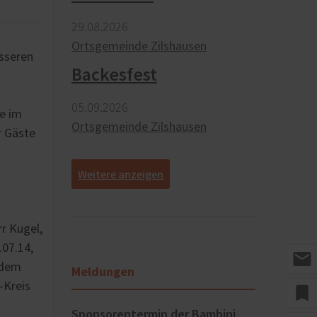
29.​08.​2026
Ortsgemeinde Zilshausen
sseren
Backesfest
05.​09.​2026
e im
Ortsgemeinde Zilshausen
r Gäste
[
]
r Kugel,
07.14,
mail
 dem
Meldungen
-Kreis
bookmark
Sponsorentermin der Bambini