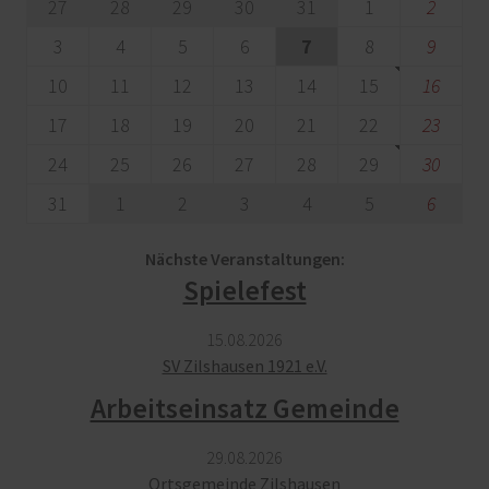
27
28
29
30
31
1
2
3
4
5
6
7
8
9
10
11
12
13
14
15
16
17
18
19
20
21
22
23
24
25
26
27
28
29
30
31
1
2
3
4
5
6
Nächste Veranstaltungen:
Spielefest
15.​08.​2026
SV Zilshausen 1921 e.V.
Arbeitseinsatz Gemeinde
29.​08.​2026
Ortsgemeinde Zilshausen